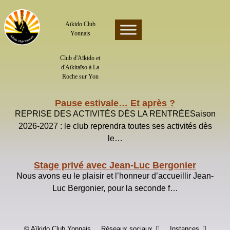
Skip
to
content
Aïkido Club
Yonnais
Club d'Aïkido et
d'Aïkitaïso à La
Roche sur Yon
Pause estivale… Et après ?
REPRISE DES ACTIVITÉS DÈS LA RENTRÉESaison
2026-2027 : le club reprendra toutes ses activités dès
le…
Stage privé avec Jean-Luc Bergonier
Nous avons eu le plaisir et l’honneur d’accueillir Jean-
Luc Bergonier, pour la seconde f…
© Aïkido Club Yonnais
Réseaux sociaux
Instances