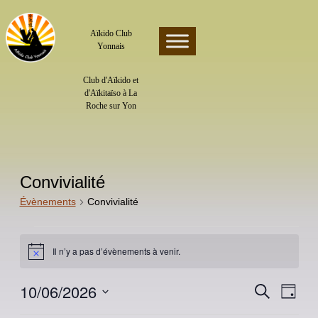
Skip
to
content
Aïkido Club
Yonnais
Club d'Aïkido et
d'Aïkitaïso à La
Roche sur Yon
Convivialité
Évènements
Convivialité
Évènements
for
Il n’y a pas d’évènements à venir.
Notice
10
juin
2026
10/06/2026
Recherche
Navigatio
Recherche
Jour
de
et
vues
Sélectionnez
navigation
une
Évènemen