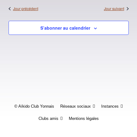
date.
de
Jour précédent
Jour suivant
vues
Évènements
S’abonner au calendrier
© Aïkido Club Yonnais
Réseaux sociaux
Instances
Clubs amis
Mentions légales