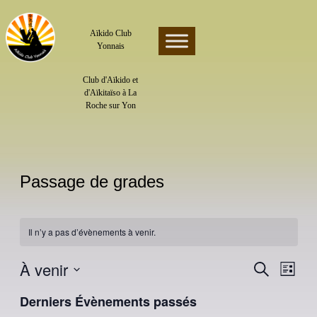
Skip
to
content
Aïkido Club
Yonnais
Club d'Aïkido et
d'Aïkitaïso à La
Roche sur Yon
Passage de grades
Il n’y a pas d’évènements à venir.
À venir
Recherche
Navigatio
Recherche
Liste
de
et
vues
Sélectionnez
navigation
une
Évènemen
Derniers Évènements passés
date.
de
vues