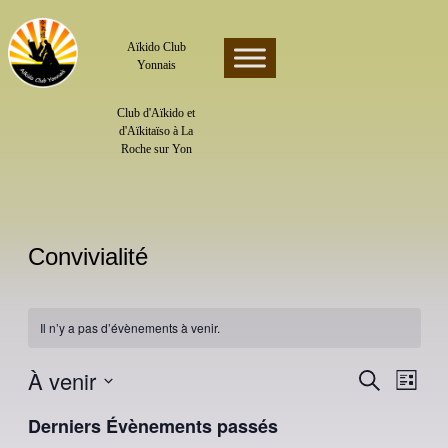
Skip
to
content
Aïkido Club
Yonnais
Club d'Aïkido et
d'Aïkitaïso à La
Roche sur Yon
Convivialité
Il n’y a pas d’évènements à venir.
À venir
Recherche
Navigatio
Recherche
Liste
de
et
vues
Sélectionnez
navigation
une
Évènemen
Derniers Évènements passés
date.
de
vues