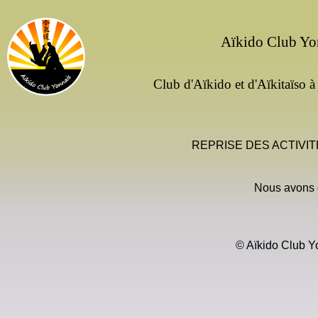
Skip
to
Aïkido Club Yo
content
Club d'Aïkido et d'Aïkitaïso 
REPRISE DES ACTIVITÉS 
Nous avons e
© Aïkido Club Y