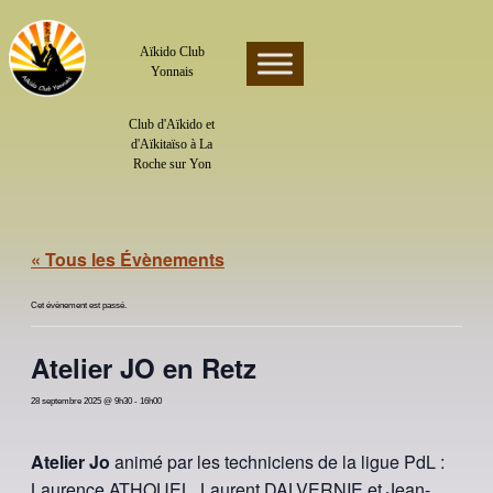
Skip
to
content
Aïkido Club
Yonnais
Club d'Aïkido et
d'Aïkitaïso à La
Roche sur Yon
« Tous les Évènements
Cet évènement est passé.
Atelier JO en Retz
28 septembre 2025 @ 9h30
-
16h00
Atelier Jo
animé par les techniciens de la ligue PdL :
Laurence ATHOUEL, Laurent DALVERNIE et Jean-