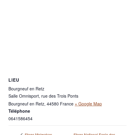
LIEU
Bourgneuf en Retz
Salle Omnisport, rue des Trois Ponts
Bourgneuf en Retz
,
44580
France
+ Google Map
Téléphone
0641586454
Stage National Ecole des
Stage Meiwakan –